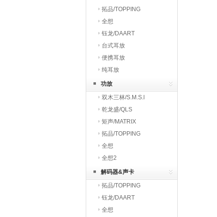
拓品/TOPPING
全想
钰龙/DAART
台式耳放
便携耳放
纯耳放
功放
双木三林/S.M.S.l
乾龙盛/QLS
矩声/MATRIX
拓品/TOPPING
全想
全想2
解码器&声卡
拓品/TOPPING
钰龙/DAART
全想