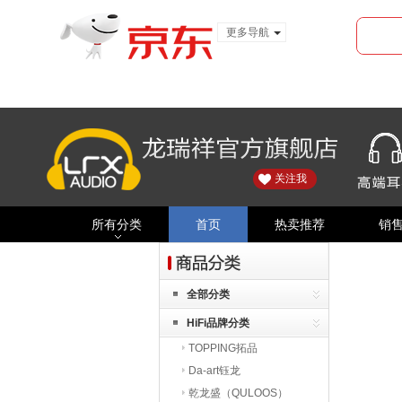
更多导航
服装城
食品
金融
关注我
所有分类
首页
热卖推荐
销
全部分类
HiFi品牌分类
TOPPING拓品
Da-art钰龙
乾龙盛（QULOOS）