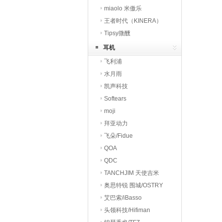
（Beyerdynamic）
miaolo 米傲乐
王者时代（KINERA）
Tipsy微醺
耳机
飞利浦
水月雨
凯声科技
Softears
moji
拜亚动力
飞朵/Fidue
QOA
QDC
TANCHJIM 天使吉米
奥思特锐 围城/OSTRY
艾巴索/iBasso
头领科技/Hifiman