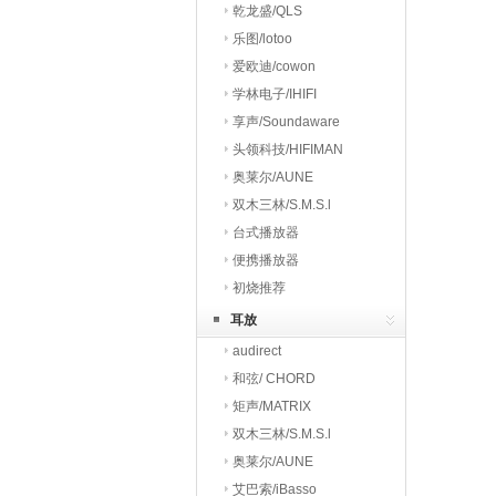
乾龙盛/QLS
乐图/lotoo
爱欧迪/cowon
学林电子/IHIFI
享声/Soundaware
头领科技/HIFIMAN
奥莱尔/AUNE
双木三林/S.M.S.l
台式播放器
便携播放器
初烧推荐
耳放
audirect
和弦/ CHORD
矩声/MATRIX
双木三林/S.M.S.l
奥莱尔/AUNE
艾巴索/iBasso