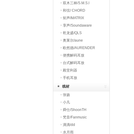
双木三林/S.M.S.l
和弦/ CHORD
矩声/MATRIX
享声/Soundaware
乾龙盛/QLS
奥莱尔/aune
欧然德/AURENDER
便携解码耳放
台式解码耳放
殿堂利器
手机耳放
线材
张扬
小凡
舜仕/ShoonTH
梵音/Fanmusic
滴滴/dd
水月雨