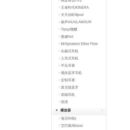
锦瑟香也/TFZ
王者时代/KINERA
天天动听/ttpod
徕声/AUGLAMOUR
Tipsy/微醺
惠威hivi
MrSpeakers Ether Flow
头戴式耳机
入耳式耳机
平头耳塞
颈挂蓝牙耳机
定制耳塞
真无线蓝牙
高端耳机
劲浪
播放器
海贝/HiBy
艾巴索/iBasso