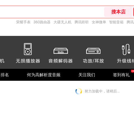
荣耀手表
360路由器
大疆无人机
腾讯听听
女神微单
智能音箱
腾讯
售排名
何为高解析度音频
关注我们
签到有礼
努力加载中，请稍后...