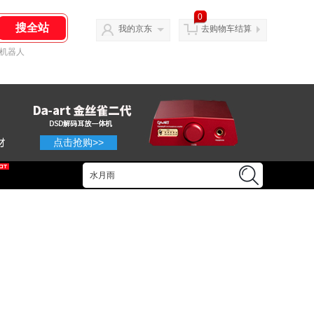
0
我的京东
去购物车结算
机器人
点击抢购>>
点击抢购>>