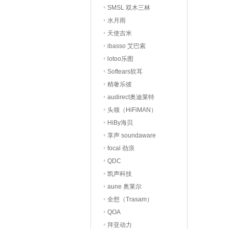
SMSL 双木三林
水月雨
天使吉米
ibasso 艾巴索
lotoo乐图
Softears软耳
精奢乐彼
audirect奥迪莱特
头领（HiFiMAN）
HiBy海贝
享声 soundaware
focal 劲浪
QDC
凯声科技
aune 奥莱尔
全想（Trasam）
QOA
拜亚动力