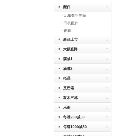
配件
USB数字界面
耳机配件
皮套
新品上市
大额直降
满减1
满减2
拓品
艾巴索
双木三林
乐图
每满200减30
每满1000减50